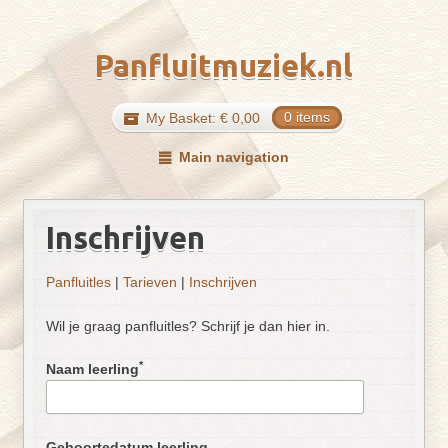
Panfluitmuziek.nl
My Basket:
€
0,00
0 items
Main navigation
Inschrijven
Panfluitles
|
Tarieven
|
Inschrijven
Wil je graag panfluitles? Schrijf je dan hier in.
*
Naam leerling
Geboortedatum leerling