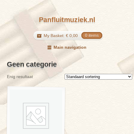
Panfluitmuziek.nl
My Basket:
€
0,00
0 items
Main navigation
Geen categorie
Enig resultaat