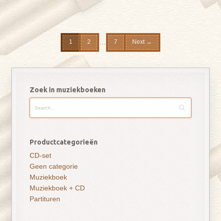
…
1
2
7
Next →
Zoek in muziekboeken
Productcategorieën
CD-set
Geen categorie
Muziekboek
Muziekboek + CD
Partituren