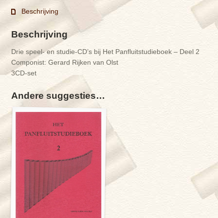
bij
Beschrijving
Het
Panfluitstudieboek
Beschrijving
-
Deel
Drie speel- en studie-CD’s bij Het Panfluitstudieboek – Deel 2
2
Componist: Gerard Rijken van Olst
aantal
3CD-set
Andere suggesties…